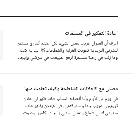
اعادة التفكير في المسلمات
اعرف أن العنوان غريب بعض الشيء لكن اعتقد كقارئ مستمر
لنشرتي البريدية تعودت الغرابة والشطحات😆 البداية كنت
وما زلت في رحلة مستمرة لرفع المبيعات في شركتي وإيجاد
طرق مبتكرة مثلاًً تكلمت في نشرتي السابقة عن طريقي
في الإعلانات الشاطحة واليوم احكي لكم اكتشافا جديدا. من
أكثر الأسئلة إلى كانت تتبادر
قصتي مع الاعلانات الشاطحة وكيف تعلمت منها
في يوم من الأيام وأنا أتصفح السناب شات ظهر لي إعلان
ترويجي غريب جدا واستوقفني، في الإعلان يظهر شاب
سعودي لابس شماغ وعقال يمشي باتجاه الكاميرا وصوت
صافرات إنذار في الخلفية ثم يحدثك قائلاً: “خلاص انتهى
الكلام! انتهى الكلام! كلام كثير مانبي. مع عطرنا الجديد كسرنا