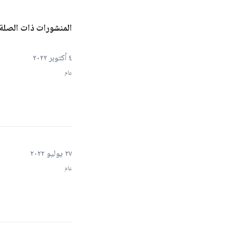
المنشورات ذات الصلة
٤ أكتوبر ٢٠٢٢
عام
٢٧ يوليو ٢٠٢٢
عام