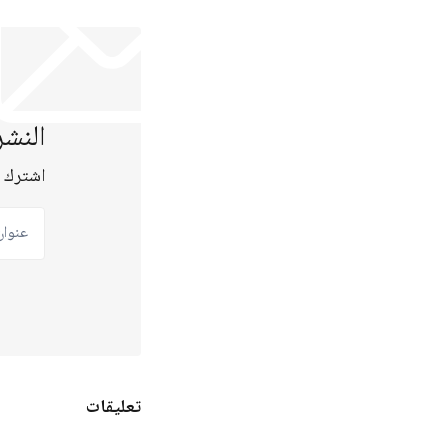
النشر
اشترك ع
عنوان ب
تعليقات