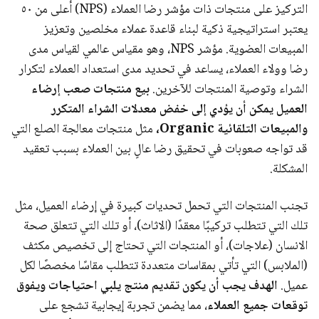
التركيز على منتجات ذات مؤشر رضا العملاء (NPS) أعلى من ٥٠
يعتبر استراتيجية ذكية لبناء قاعدة عملاء مخلصين وتعزيز
المبيعات العضوية. مؤشر NPS، وهو مقياس عالمي لقياس مدى
رضا وولاء العملاء، يساعد في تحديد مدى استعداد العملاء لتكرار
الشراء وتوصية المنتجات للآخرين.
بيع منتجات صعب إرضاء
العميل يمكن أن يؤدي إلى خفض معدلات الشراء المتكرر
والمبيعات التلقائية Organic،
مثل منتجات معالجة الصلع التي
قد تواجه صعوبات في تحقيق رضا عالٍ بين العملاء بسبب تعقيد
المشكلة.
تجنب المنتجات التي تحمل تحديات كبيرة في إرضاء العميل، مثل
تلك التي تتطلب تركيبًا معقدًا (الاثاث)، أو تلك التي تتعلق صحة
الانسان (علاجات)، أو المنتجات التي تحتاج إلى تخصيص مكثف
(الملابس) التي تأتي بمقاسات متعددة تتطلب مقاسًا مخصصًا لكل
عميل.
الهدف يجب أن يكون تقديم منتج يلبي احتياجات ويفوق
توقعات جميع العملاء
، مما يضمن تجربة إيجابية تشجع على