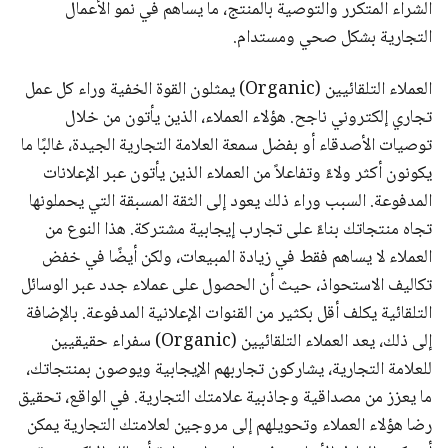
الشراء المتكرر والتوصية بالمنتج، ما يساهم في نمو الأعمال
التجارية بشكل صحي ومستدام.
العملاء التلقائيين (Organic) يمثلون القوة الخفية وراء كل عمل
تجاري إلكتروني ناجح. هؤلاء العملاء، الذين يأتون من خلال
توصيات الأصدقاء أو بفضل سمعة العلامة التجارية الجيدة، غالبًا ما
يكونون أكثر ولاءً وتفاعلاً من العملاء الذين يأتون عبر الإعلانات
المدفوعة. السبب وراء ذلك يعود إلى الثقة المسبقة التي يحملونها
تجاه منتجاتك بناءً على تجارب إيجابية مشتركة. هذا النوع من
العملاء لا يساهم فقط في زيادة المبيعات، ولكن أيضًا في خفض
تكاليف الاستحواذ، حيث أن الحصول على عملاء جدد عبر الوسائل
التلقائية يكلف أقل بكثير من القنوات الإعلانية المدفوعة. بالإضافة
إلى ذلك، يعد العملاء التلقائيين (Organic) سفراء حقيقيين
للعلامة التجارية، يشاركون تجاربهم الإيجابية ويوصون بمنتجاتك،
ما يعزز من مصداقية وجاذبية علامتك التجارية. في الواقع، تحقيق
رضا هؤلاء العملاء وتحويلهم إلى مروجين لعلامتك التجارية يمكن