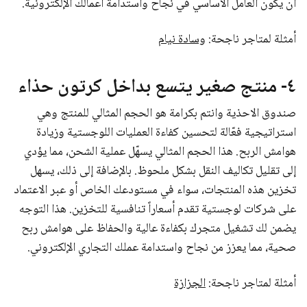
أن يكون العامل الأساسي في نجاح واستدامة أعمالك الإلكترونية.
أمثلة لمتاجر ناجحة:
وسادة نيام
٤- منتج صغير يتسع بداخل كرتون حذاء
صندوق الاحذية وانتم بكرامة هو الحجم المثالي للمنتج وهي
استراتيجية فعّالة لتحسين كفاءة العمليات اللوجستية وزيادة
هوامش الربح. هذا الحجم المثالي يسهّل عملية الشحن، مما يؤدي
إلى تقليل تكاليف النقل بشكل ملحوظ. بالإضافة إلى ذلك، يسهل
تخزين هذه المنتجات، سواء في مستودعك الخاص أو عبر الاعتماد
على شركات لوجستية تقدم أسعاراً تنافسية للتخزين. هذا التوجه
يضمن لك تشغيل متجرك بكفاءة عالية والحفاظ على هوامش ربح
صحية، مما يعزز من نجاح واستدامة عملك التجاري الإلكتروني.
أمثلة لمتاجر ناجحة:
الجزازة