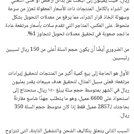
ريال، حيث يميلون إلى البحث عن بدائل أرخص أو حتى التخلي
عن الشراء بالكامل. المنتجات ذات الأسعار المعقولة تعزز من سرعة
وسهولة اتخاذ قرار الشراء، مما يرفع من معدلات التحويل بشكل
ملحوظ. على العكس، المتاجر التي تقدم سلات بأسعار مرتفعة عادة
ما تجد صعوبة في تحقيق معدلات تحويل تتجاوز 1%؜.
من الضروري أيضًا أن يكون حجم السلة أعلى من 150 ريال لسببين
رئيسيين.
الأول هو الحاجة إلى بيع كمية أكبر من المنتجات لتحقيق إيرادات
مرتفعة؛ فعلى سبيل المثال، لتحقيق هدف مبيعات يقدر بمليون
ريال في الشهر بمتوسط حجم سلة يبلغ ١٥٠ ريال، ستحتاج إلى
استحواذ على 6600 عميل، وهو ما يتطلب جهدًا شاسع مقارنةً
بحاجتك لـ2857 عميل فقط إذا كان متوسط حجم السلة 350
ريال.
السبب الثاني يتعلق بتكاليف الشحن والتشغيل الثابتة، التي تتراوح