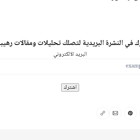
 في النشرة البريدية لتصلك تحليلات ومقالات رهيب
البريد الالكتروني
لفيسبوك
ر على لينكد إن
انشر على بينترست
انشر على الإيميل
انسخ الرابط