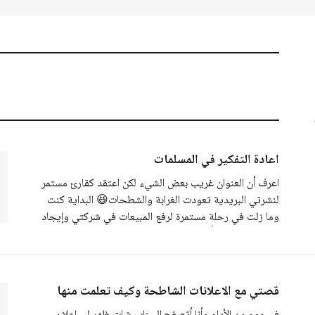
اعادة التفكير في المسلمات
اعرف أن العنوان غريب بعض الشيء لكن اعتقد كقارئ مستمر
لنشرتي البريدية تعودت الغرابة والشطحات😆 البداية كنت
وما زلت في رحلة مستمرة لرفع المبيعات في شركتي وإيجاد
طرق مبتكرة مثلاًً تكلمت في نشرتي السابقة عن طريقي
في الإعلانات الشاطحة واليوم احكي لكم اكتشافا جديدا. من
أكثر الأسئلة إلى كانت تتبادر
قصتي مع الاعلانات الشاطحة وكيف تعلمت منها