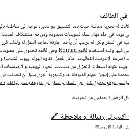
في الطائف
انت له تجربة مماثلة حيث بعد التنسيق مع مديره توجه إلى مقاطعة بال
يومه في اداء مهام عمله لسويعات معدودة ومن ثم استشكاف المدينة.
غبة في السفر ولكن لم يرغب أن يأخذ اجازته لحاجة العمل له ولذلك قرر 
ضي فيها وقته استخدم
قائمة Nomad
وهي قائمة تحتوي على معلومات 
(سرعة الإنترنت، الفعاليات، أماكن للعمل، نقاوة الهواء، بيوت الشباب) 
يته لكونه استطاع الانعزال من مشتتات الحياة اليومية والاجتماعات التي
محددة على إنجاز المهام المنوطة له، وكتجربة أخرى سبق أن تحدثت في
مؤسس موقع جدول كاش في السفر والسكن في مزرعة بأستراليا لفترة م
ال الرقمي؟ حدثني عن تجربتك
؟ اكتب لي رسالة او ملاحظة 🔗
ى قراءة كل رسالة