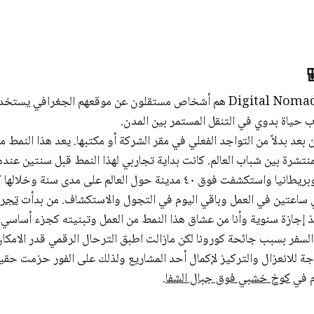
الرحالة الرقميون أو Digital Nomads هم أشخاص مستقلون عن موقعهم الجغراف
 حياة بدوي في التنقل المستمر بين المدن.
بعد بدلاً من التواجد الفعلي في مقر الشركة أو مكتبها. يعد هذا النمط م
منتشرة بين شباب العالم. كانت بداية تجاربي لهذا النمط قبل سنتين عن
بين المكسيك وأمريكا وبريطانيا واستكشفت فوق ٤٠ مدينة حول العالم على مدى 
ساعتين في العمل وباقي اليوم في التجول والاستكشاف. من بدأت
تجرب
 إجازة سنوية وأنا من عشاق هذا النمط من العمل وتبنيته كجزء أساسي 
السفر بسبب جائحة كورونا لكن مازالت اطبق الترحال الرقمي قدر الا
جة للانعزال والتركيز لإكمال أحد المشاريع ولذلك على الفور حزمت حقي
م في
كوخ خشبي فوق جبال الشفا
.