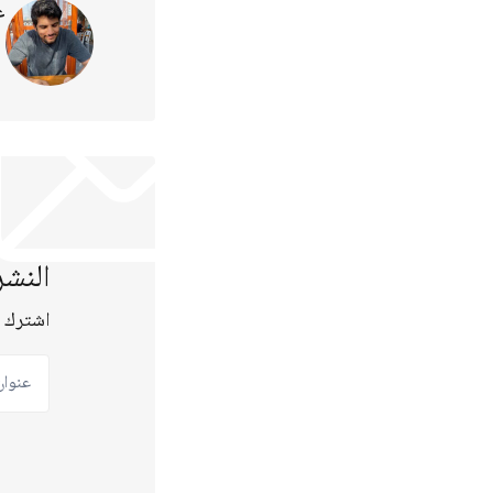
ع
النشر
اشترك ع
عنوان ب