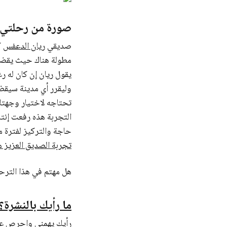
صورة من رحلتي 
صديقي
ريان الدعفس
ك
مطولة هناك حيث يقضي 
يقول ريان إن كان له ر
وليقرر أي مدينة سيق
تحتاجه لاختيار وجهتك 
التجربة هذه رفعت إنتاج
حاجة والتركيز لفترة 
تجربة الصديق العزيز 
هل مهتم في هذا الترح
ما رأيك بالنشرة
رأيك يهمني واحرص عل